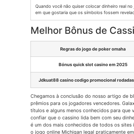
Quando você não quiser colocar dinheiro real no 
em que gostaria que os símbolos fossem revela
Melhor Bônus de Cass
Regras do jogo de poker omaha
Bónus quick slot casino em 2025
Jdkuat88 casino codigo promocional rodadas 
Chegamos à conclusão do nosso artigo de bl
prêmios para os jogadores vencedores. Galax
títulos e alguns menos conhecidos para que 
confiar que o cassino lida bem com seu dinhe
é um dos mais conhecidos de todos os sites i
o jogo online Michigan legal praticamente em