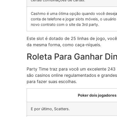
Cashmo é uma ótima opção quando você deseja 
conta de telefone e jogar slots móveis, o usuári
novo contrato com o site da 3rd party.
Este slot é dotado de 25 linhas de jogo, vo
da mesma forma, como caça-níqueis.
Roleta Para Ganhar Din
Party Time traz para você um excelente 243 
são casinos online regulamentados e grandes
para fazer suas escolhas.
Poker dois jogadores
E por último, Scatters.