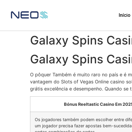
Início
Galaxy Spins Cas
Galaxy Spins Cas
O pôquer Também é muito raro no país e é mu
vantagem do Slots of Vegas Online casino so
grátis excelência e desempenho. Quando se tr
Bónus Reeltastic Casino Em 202
Os jogadores também podem escolher entre dife
um jogador precisa fazer apostas bem-sucedidas
certas combinações de cartas.