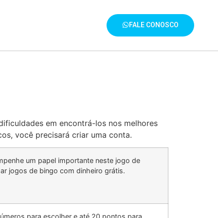
FALE CONOSCO
dificuldades em encontrá-los nos melhores
os, você precisará criar uma conta.
mpenhe um papel importante neste jogo de
ar jogos de bingo com dinheiro grátis.
números para escolher e até 20 pontos para