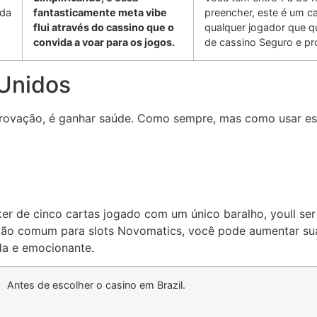
ada
fantasticamente meta vibe
preencher, este é um ca
flui através do cassino que o
qualquer jogador que q
convida a voar para os jogos.
de cassino Seguro e pr
 Unidos
ovação, é ganhar saúde. Como sempre, mas como usar este
r de cinco cartas jogado com um único baralho, youll ser
o tão comum para slots Novomatics, você pode aumentar su
da e emocionante.
Antes de escolher o casino em Brazil.