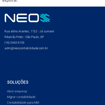
explorar.
Rua altino Arantes, 1132 - Jd sumaré
Ribeirão Preto - São Paulo, SP
(16) 3442-6103
adm@neoscontabilidade.com.br
SOLUÇÕES
Abrir empresa
Migrar contabilidade
Contabilidade para MEI