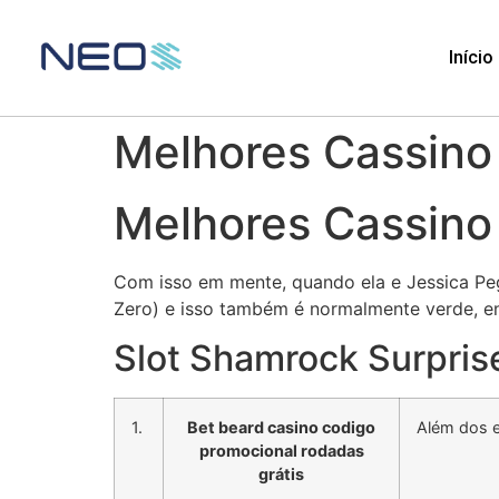
Início
Melhores Cassino
Melhores Cassino
Com isso em mente, quando ela e Jessica Peg
Zero) e isso também é normalmente verde, ent
Slot Shamrock Surpris
1.
Bet beard casino codigo
Além dos e
promocional rodadas
grátis