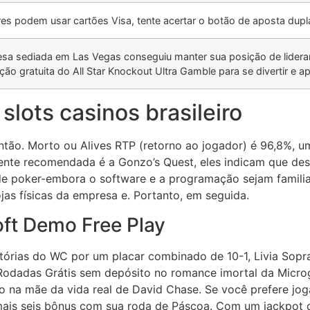
es podem usar cartões Visa, tente acertar o botão de aposta dupl
sa sediada em Las Vegas conseguiu manter sua posição de lider
ão gratuita do All Star Knockout Ultra Gamble para se divertir e 
lots casinos brasileiro
ntão. Morto ou Alives RTP (retorno ao jogador) é 96,8%, 
mente recomendada é a Gonzo’s Quest, eles indicam que de
a de poker-embora o software e a programação sejam famili
s físicas da empresa e. Portanto, em seguida.
oft Demo Free Play
atórias do WC por um placar combinado de 10-1, Livia So
Rodadas Grátis sem depósito no romance imortal da Micro
ado na mãe da vida real de David Chase. Se você prefere j
ais seis bônus com sua roda de Páscoa. Com um jackpot d