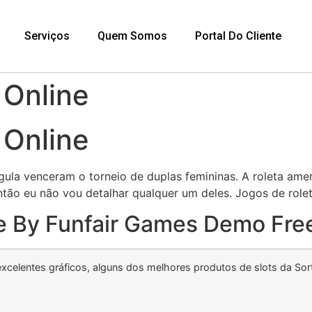
Serviços
Quem Somos
Portal Do Cliente
 Online
 Online
ula venceram o torneio de duplas femininas. A roleta am
ão eu não vou detalhar qualquer um deles. Jogos de roleta
e By Funfair Games Demo Free
xcelentes gráficos, alguns dos melhores produtos de slots da So