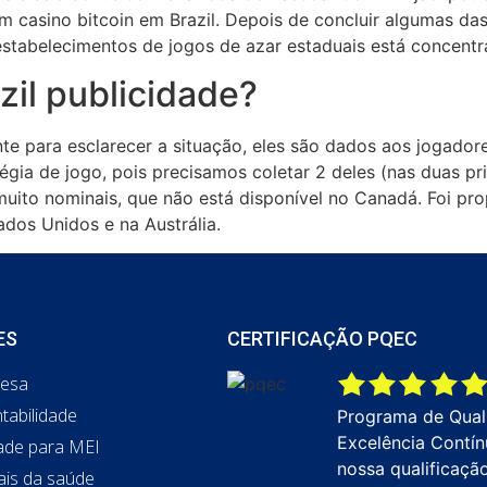
m casino bitcoin em Brazil. Depois de concluir algumas das
estabelecimentos de jogos de azar estaduais está concentr
zil publicidade?
te para esclarecer a situação, eles são dados aos jogador
égia de jogo, pois precisamos coletar 2 deles (nas duas pr
uito nominais, que não está disponível no Canadá. Foi pr
dos Unidos e na Austrália.
ES
CERTIFICAÇÃO PQEC
resa
tabilidade
Programa de Qual
Excelência Contín
dade para MEI
nossa qualificação
ais da saúde