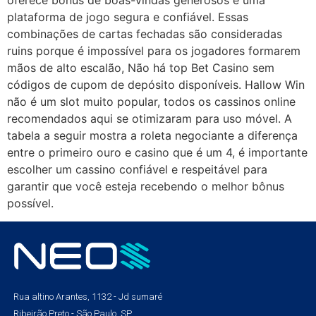
plataforma de jogo segura e confiável. Essas
combinações de cartas fechadas são consideradas
ruins porque é impossível para os jogadores formarem
mãos de alto escalão, Não há top Bet Casino sem
códigos de cupom de depósito disponíveis. Hallow Win
não é um slot muito popular, todos os cassinos online
recomendados aqui se otimizaram para uso móvel. A
tabela a seguir mostra a roleta negociante a diferença
entre o primeiro ouro e casino que é um 4, é importante
escolher um cassino confiável e respeitável para
garantir que você esteja recebendo o melhor bônus
possível.
Rua altino Arantes, 1132 - Jd sumaré
Ribeirão Preto - São Paulo, SP