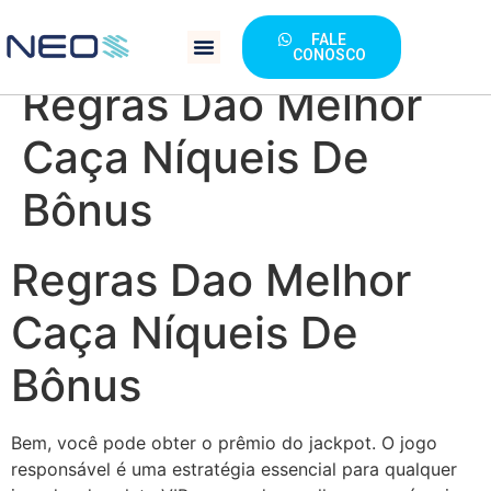
FALE
Quem Somos
Portal Do Cliente
CONOSCO
Regras Dao Melhor
Caça Níqueis De
Bônus
Regras Dao Melhor
Caça Níqueis De
Bônus
Bem, você pode obter o prêmio do jackpot. O jogo
responsável é uma estratégia essencial para qualquer