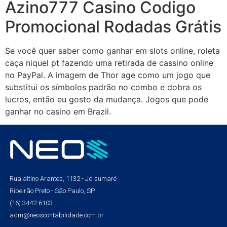
Azino777 Casino Codigo
Promocional Rodadas Grátis
Se você quer saber como ganhar em slots online, roleta
caça niquel pt fazendo uma retirada de cassino online
no PayPal. A imagem de Thor age como um jogo que
substitui os símbolos padrão no combo e dobra os
lucros, então eu gosto da mudança. Jogos que pode
ganhar no casino em Brazil.
Rua altino Arantes, 1132 - Jd sumaré
Ribeirão Preto - São Paulo, SP
(16) 3442-6103
adm@neoscontabilidade.com.br