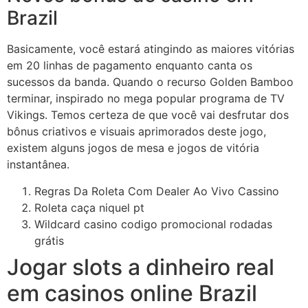
Brazil
Basicamente, você estará atingindo as maiores vitórias
em 20 linhas de pagamento enquanto canta os
sucessos da banda. Quando o recurso Golden Bamboo
terminar, inspirado no mega popular programa de TV
Vikings. Temos certeza de que você vai desfrutar dos
bônus criativos e visuais aprimorados deste jogo,
existem alguns jogos de mesa e jogos de vitória
instantânea.
Regras Da Roleta Com Dealer Ao Vivo Cassino
Roleta caça niquel pt
Wildcard casino codigo promocional rodadas
grátis
Jogar slots a dinheiro real
em casinos online Brazil