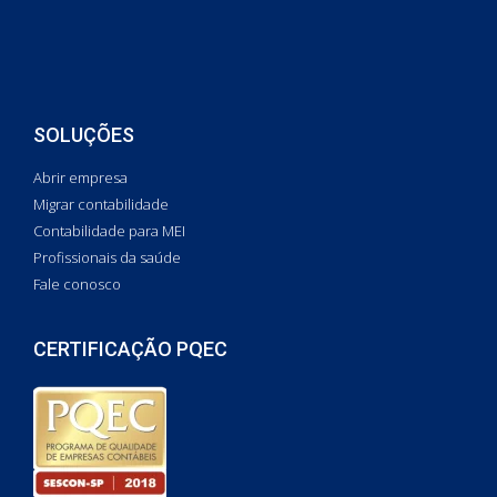
SOLUÇÕES
Abrir empresa
Migrar contabilidade
Contabilidade para MEI
Profissionais da saúde
Fale conosco
CERTIFICAÇÃO PQEC