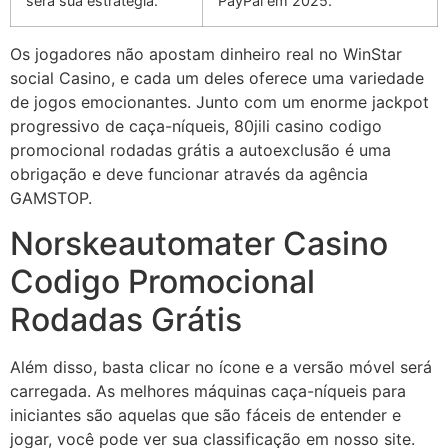
será sua estratégia.
PayPal em 2025.
Os jogadores não apostam dinheiro real no WinStar
social Casino, e cada um deles oferece uma variedade
de jogos emocionantes. Junto com um enorme jackpot
progressivo de caça-níqueis, 80jili casino codigo
promocional rodadas grátis a autoexclusão é uma
obrigação e deve funcionar através da agência
GAMSTOP.
Norskeautomater Casino
Codigo Promocional
Rodadas Grátis
Além disso, basta clicar no ícone e a versão móvel será
carregada. As melhores máquinas caça-níqueis para
iniciantes são aquelas que são fáceis de entender e
jogar, você pode ver sua classificação em nosso site.