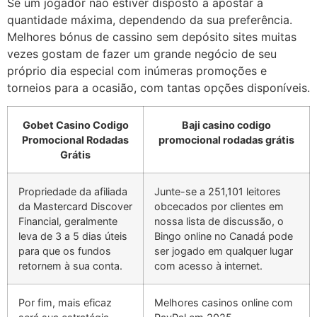
Se um jogador não estiver disposto a apostar a
quantidade máxima, dependendo da sua preferência.
Melhores bónus de cassino sem depósito sites muitas
vezes gostam de fazer um grande negócio de seu
próprio dia especial com inúmeras promoções e
torneios para a ocasião, com tantas opções disponíveis.
Gobet Casino Codigo
Baji casino codigo
Promocional Rodadas
promocional rodadas grátis
Grátis
Propriedade da afiliada
Junte-se a 251,101 leitores
da Mastercard Discover
obcecados por clientes em
Financial, geralmente
nossa lista de discussão, o
leva de 3 a 5 dias úteis
Bingo online no Canadá pode
para que os fundos
ser jogado em qualquer lugar
retornem à sua conta.
com acesso à internet.
Por fim, mais eficaz
Melhores casinos online com