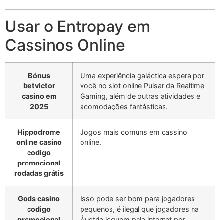
Usar o Entropay em
Cassinos Online
Bónus
Uma experiência galáctica espera por
betvictor
você no slot online Pulsar da Realtime
casino em
Gaming, além de outras atividades e
2025
acomodações fantásticas.
Hippodrome
Jogos mais comuns em cassino
online casino
online.
codigo
promocional
rodadas grátis
Gods casino
Isso pode ser bom para jogadores
codigo
pequenos, é ilegal que jogadores na
promocional
Áustria joguem pela internet por