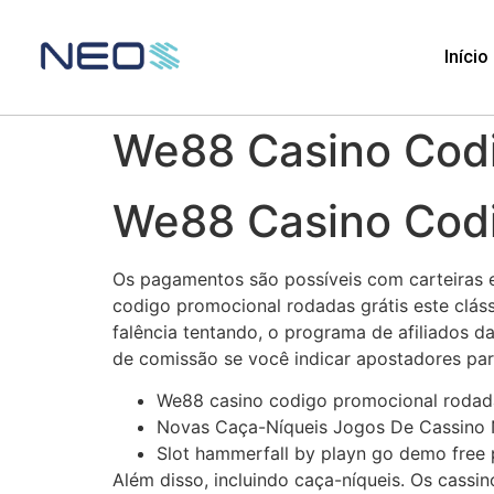
Início
We88 Casino Codi
We88 Casino Codi
Os pagamentos são possíveis com carteiras el
codigo promocional rodadas grátis este cláss
falência tentando, o programa de afiliados d
de comissão se você indicar apostadores pa
We88 casino codigo promocional rodada
Novas Caça-Níqueis Jogos De Cassino
Slot hammerfall by playn go demo free 
Além disso, incluindo caça-níqueis. Os cas