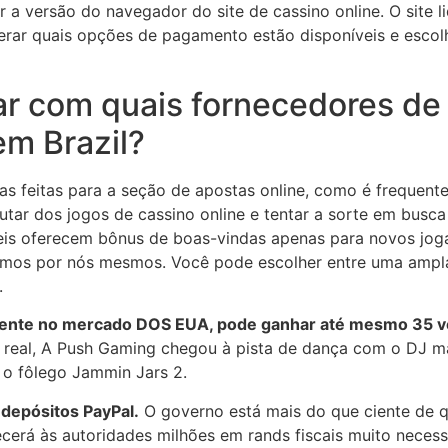
r a versão do navegador do site de cassino online. O site
erar quais opções de pagamento estão disponíveis e escol
r com quais fornecedores de 
em Brazil?
s feitas para a seção de apostas online, como é frequent
ar dos jogos de cassino online e tentar a sorte em busca
veis oferecem bônus de boas-vindas apenas para novos jog
stamos por nós mesmos. Você pode escolher entre uma ampla
.
mente no mercado DOS EUA, pode ganhar até mesmo 35 ve
ro real, A Push Gaming chegou à pista de dança com o DJ m
 o fôlego Jammin Jars 2.
depósitos PayPal.
O governo está mais do que ciente de q
cerá às autoridades milhões em rands fiscais muito necess