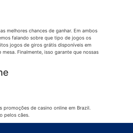
m as melhores chances de ganhar. Em ambos
remos falando sobre que tipo de jogos os
os jogos de giros grátis disponíveis em
de mesa. Finalmente, isso garante que nossas
ne
s promoções de casino online em Brazil.
o pelos cães.