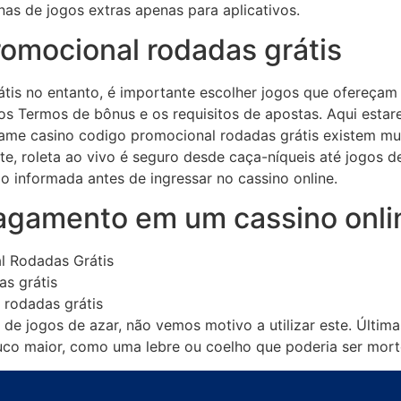
nas de jogos extras apenas para aplicativos.
omocional rodadas grátis
tis no entanto, é importante escolher jogos que ofereça
 os Termos de bônus e os requisitos de apostas. Aqui esta
me casino codigo promocional rodadas grátis existem muit
rte, roleta ao vivo é seguro desde caça-níqueis até jogos 
 informada antes de ingressar no cassino online.
pagamento em um cassino onli
l Rodadas Grátis
s grátis
 rodadas grátis
e jogos de azar, não vemos motivo a utilizar este. Última
co maior, como uma lebre ou coelho que poderia ser mort