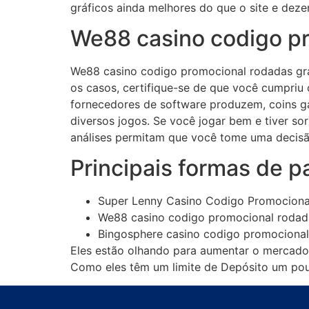
gráficos ainda melhores do que o site e deze
We88 casino codigo pr
We88 casino codigo promocional rodadas grá
os casos, certifique-se de que você cumpriu
fornecedores de software produzem, coins ga
diversos jogos. Se você jogar bem e tiver so
análises permitam que você tome uma decisão
Principais formas de 
Super Lenny Casino Codigo Promociona
We88 casino codigo promocional rodada
Bingosphere casino codigo promocional
Eles estão olhando para aumentar o mercado d
Como eles têm um limite de Depósito um pou